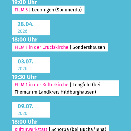
19:00 Uhr
FILM 3
| Leubingen (Sömmerda)
28.04.
2026
18:00 Uhr
FILM 1 in der Cruciskirche
| Sondershausen
03.07.
2026
19:30 Uhr
FILM 1 in der Kulturkirche
| Lengfeld (bei
Themar im Landkreis Hildburghausen)
09.07.
2026
18:00 Uhr
Kulturwerkstatt
| Schorba (bei Bucha/Jena)